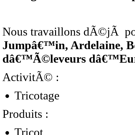
Nous travaillons dÃ©jÃ po
Jumpâ€™in, Ardelaine, Bo
dâ€™Ã©leveurs dâ€™Eurec
ActivitÃ© :
Tricotage
Produits :
Tricot