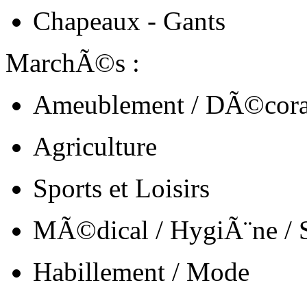
Chapeaux - Gants
MarchÃ©s :
Ameublement / DÃ©cora
Agriculture
Sports et Loisirs
MÃ©dical / HygiÃ¨ne /
Habillement / Mode