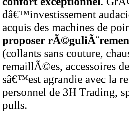
confort exceptionnel
. GrÃ
dâ€™investissement audac
acquis des machines de poi
proposer rÃ©guliÃ¨remen
(collants sans couture, chaus
remaillÃ©es, accessoires d
sâ€™est agrandie avec la r
personnel de 3H Trading, s
pulls.