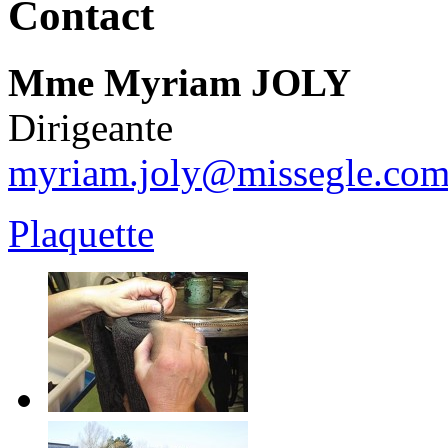
Contact
Mme Myriam JOLY
Dirigeante
myriam.joly@missegle.co
Plaquette