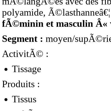
mÃ©langÃ©es avec des fibr
polyamide, Ã©lasthanneâ€¦ 
fÃ©minin et masculin Â« v
Segment :
moyen/supÃ©rie
ActivitÃ© :
Tissage
Produits :
Tissus