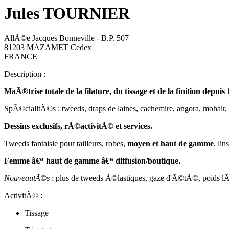
Jules TOURNIER
AllÃ©e Jacques Bonneville - B.P. 507
81203 MAZAMET Cedex
FRANCE
Description :
MaÃ®trise totale de la filature, du tissage et de la finition depuis
SpÃ©cialitÃ©s : tweeds, draps de laines, cachemire, angora, mohair, .
Dessins exclusifs, rÃ©activitÃ© et services.
Tweeds fantaisie pour tailleurs, robes,
moyen et haut de gamme
, lin
Femme â€“ haut de gamme â€“ diffusion/boutique.
NouveautÃ©s
: plus de tweeds Ã©lastiques, gaze d'Ã©tÃ©, poids l
ActivitÃ© :
Tissage