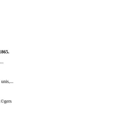
 1865.
..
s unis,...
Ã©gers