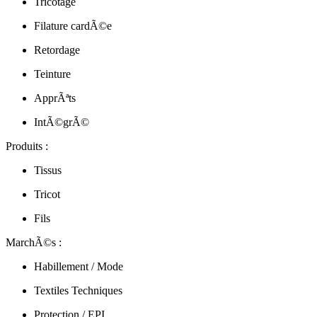
Tricotage
Filature cardÃ©e
Retordage
Teinture
ApprÃªts
IntÃ©grÃ©
Produits :
Tissus
Tricot
Fils
MarchÃ©s :
Habillement / Mode
Textiles Techniques
Protection / EPI