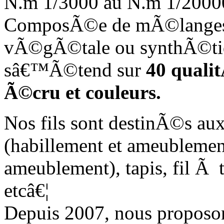
N.m 1/3000 au N.m 1/20000 
ComposÃ©e de mÃ©langes d
vÃ©gÃ©tale ou synthÃ©tiq
sâ€™Ã©tend sur
40 qualit
Ã©cru et couleurs.
Nos fils sont destinÃ©s au
(habillement et ameublement
ameublement), tapis, fil Ã t
etcâ€¦
Depuis 2007, nous propos