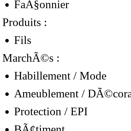
FaÃ§onnier
Produits :
Fils
MarchÃ©s :
Habillement / Mode
Ameublement / DÃ©cora
Protection / EPI
BÃ¢timent