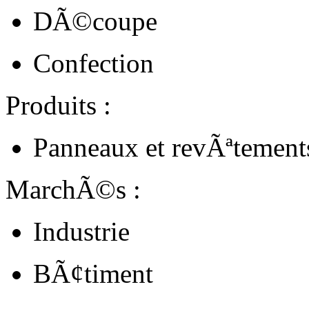
DÃ©coupe
Confection
Produits :
Panneaux et revÃªtement
MarchÃ©s :
Industrie
BÃ¢timent