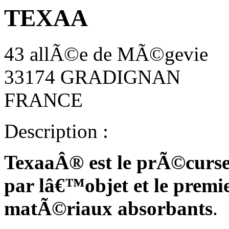
TEXAA
43 allÃ©e de MÃ©gevie
33174 GRADIGNAN
FRANCE
Description :
TexaaÂ® est le prÃ©curse
par lâ€™objet et le premie
matÃ©riaux absorbants
.