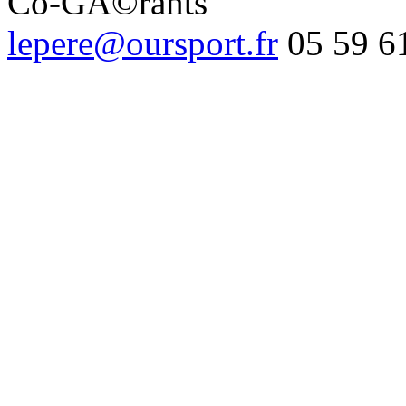
Co-GÃ©rants
lepere@oursport.fr
05 59 6