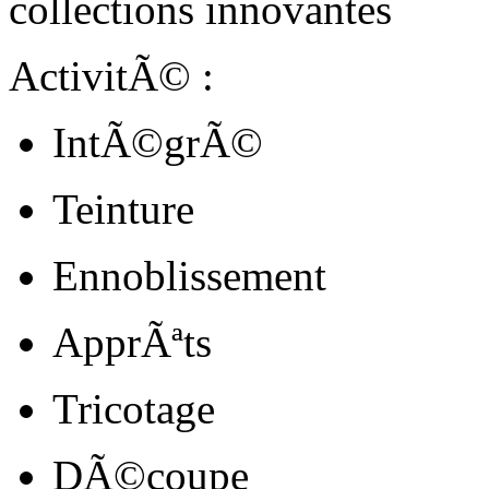
collections innovantes
ActivitÃ© :
IntÃ©grÃ©
Teinture
Ennoblissement
ApprÃªts
Tricotage
DÃ©coupe