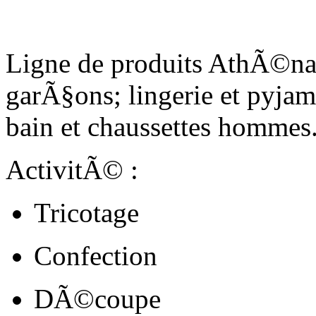
Ligne de produits AthÃ©na
garÃ§ons; lingerie et pyja
bain et chaussettes hommes
ActivitÃ© :
Tricotage
Confection
DÃ©coupe