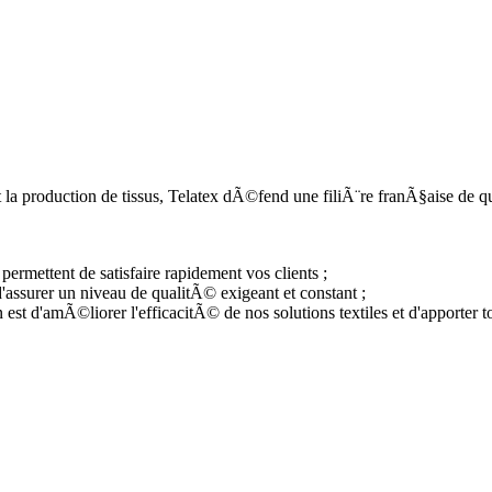
a production de tissus, Telatex dÃ©fend une filiÃ¨re franÃ§aise de qua
permettent de satisfaire rapidement vos clients ;
'assurer un niveau de qualitÃ© exigeant et constant ;
st d'amÃ©liorer l'efficacitÃ© de nos solutions textiles et d'apporter t