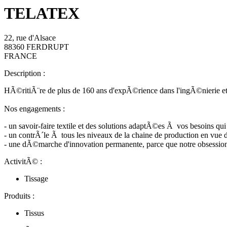
TELATEX
22, rue d'Alsace
88360 FERDRUPT
FRANCE
Description :
HÃ©ritiÃ¨re de plus de 160 ans d'expÃ©rience dans l'ingÃ©nierie et l
Nos engagements :
- un savoir-faire textile et des solutions adaptÃ©es Ã vos besoins qui 
- un contrÃ´le Ã tous les niveaux de la chaine de production en vue d
- une dÃ©marche d'innovation permanente, parce que notre obsession e
ActivitÃ© :
Tissage
Produits :
Tissus