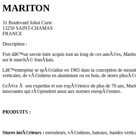
MARITON
31 Boulevard Joliot Curie
13250 SAINT-CHAMAS
FRANCE
Description :
Fort dâ€™un savoir-faire acquis tout au long de ces annÃ©es, Mar
sur le marchÃ© franÃ§ais.
Lâ€™entreprise se spÃ©cialise en 1965 dans la conception de mousti
verticales, de vÃ©nitiens en aluminium ou en bois, de stores plissÃ©s
GrÃ¢ce Ã son expertise et son expÃ©rience de plus de 70 ans, Marito
innovantes qui rÃ©pondent aussi aux normes europÃ©ennes.
PRODUITS :
Stores intÃ©rieurs :
enrouleurs, vÃ©nitiens, bateaux, bandes vertical