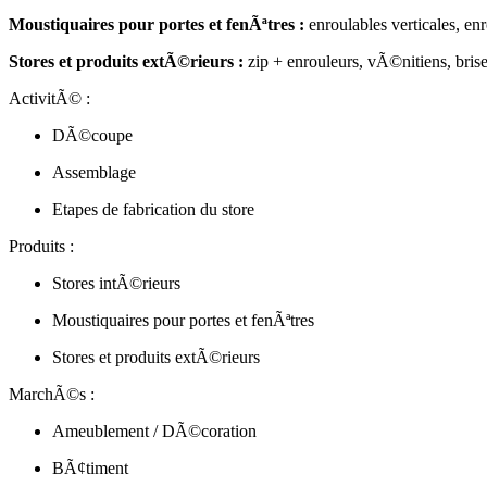
Moustiquaires pour portes et fenÃªtres :
enroulables verticales, enr
Stores et produits extÃ©rieurs :
zip + enrouleurs, vÃ©nitiens, brise
ActivitÃ© :
DÃ©coupe
Assemblage
Etapes de fabrication du store
Produits :
Stores intÃ©rieurs
Moustiquaires pour portes et fenÃªtres
Stores et produits extÃ©rieurs
MarchÃ©s :
Ameublement / DÃ©coration
BÃ¢timent