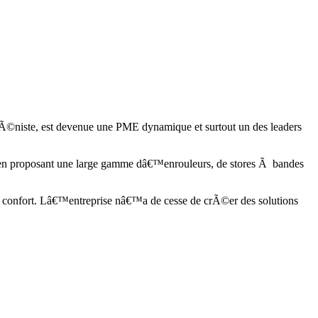
©niste, est devenue une PME dynamique et surtout un des leaders
s en proposant une large gamme dâ€™enrouleurs, de stores Ã bandes
et confort. Lâ€™entreprise nâ€™a de cesse de crÃ©er des solutions