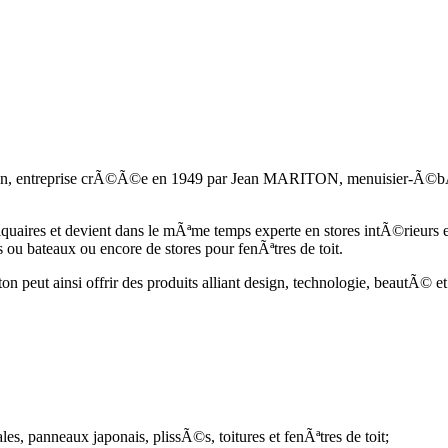
iton, entreprise crÃ©Ã©e en 1949 par Jean MARITON, menuisier-Ã©bÃ
quaires et devient dans le mÃªme temps experte en stores intÃ©rieur
 ou bateaux ou encore de stores pour fenÃªtres de toit.
n peut ainsi offrir des produits alliant design, technologie, beautÃ© 
es, panneaux japonais, plissÃ©s, toitures et fenÃªtres de toit;