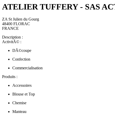
ATELIER TUFFERY - SAS ACT
ZA St Julien du Gourg
48400 FLORAC
FRANCE
Description :
ActivitÃ© :
DÃ©coupe
Confection
Commercialisation
Produits :
Accessoires
Blouse et Top
Chemise
Manteau