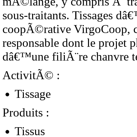
mÃ©lange, y compris Ã trave
sous-traitants. Tissages dâ€
coopÃ©rative VirgoCoop, c
responsable dont le projet p
dâ€™une filiÃ¨re chanvre te
ActivitÃ© :
Tissage
Produits :
Tissus