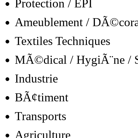
Protection / EPI
Ameublement / DÃ©cora
Textiles Techniques
MÃ©dical / HygiÃ¨ne /
Industrie
BÃ¢timent
Transports
Agriculture