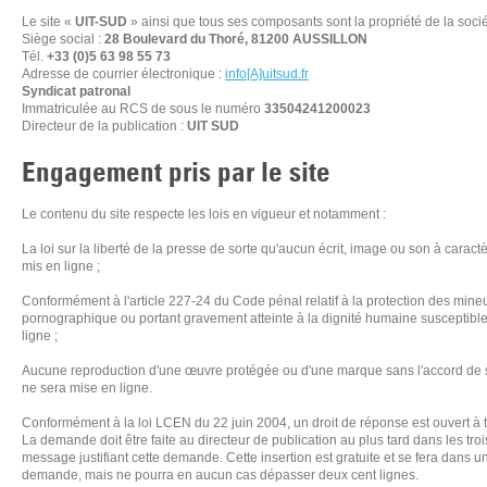
Le site «
UIT-SUD
» ainsi que tous ses composants sont la propriété de la soci
Siège social :
28 Boulevard du Thoré, 81200 AUSSILLON
Tél.
+33 (0)5 63 98 55 73
Adresse de courrier électronique :
info[A]uitsud.fr
Syndicat patronal
Immatriculée au RCS de
sous le numéro
33504241200023
Directeur de la publication :
UIT SUD
Engagement pris par le site
Le contenu du site respecte les lois en vigueur et notamment :
La loi sur la liberté de la presse de sorte qu'aucun écrit, image ou son à caractè
mis en ligne ;
Conformément à l'article 227-24 du Code pénal relatif à la protection des mine
pornographique ou portant gravement atteinte à la dignité humaine susceptible
ligne ;
Aucune reproduction d'une œuvre protégée ou d'une marque sans l'accord de son
ne sera mise en ligne.
Conformément à la loi LCEN du 22 juin 2004, un droit de réponse est ouvert à
La demande doit être faite au directeur de publication au plus tard dans les tro
message justifiant cette demande. Cette insertion est gratuite et se fera dans un 
demande, mais ne pourra en aucun cas dépasser deux cent lignes.