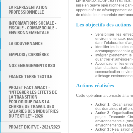
MATERIAUX SOUPLES (TEXTILE, MODE
mise en œuvre opérationnelle par l
LA REPRÉSENTATION
opportunités de développement de 
PROFESSIONNELLE
de réduire leur empreinte environ
INFORMATIONS SOCIALE -
Les objectifs des actions
FISCALE - COMMERCIALE -
ENVIRONNEMENTALE
Sensibiliser les entr
environnementaux pour 
LA GOUVERNANCE
dans l’élaboration d’ar
Identifier les besoins
accompagner dans la g
EMPLOIS / CARRIÈRES
Intégrer pleinement le
quantifier et améliorer
Accompagner les entrepr
NOS ENGAGEMENTS RSO
plan d’actions réalist
communication environ
FRANCE TERRE TEXTILE
affichage environnemen
Actions réalisées
PROJET FACT ANACT -
"INTÉGRER LES EFFETS DE
Cette opération a consisté à la r
LA TRANSITION
ÉCOLOGIQUE DANS LA
Action 1
: Organisatio
CHARGE DE TRAVAIL DES
des domaines et piliers
SALARIÉS DES INDUSTRIES
Action 2
: Organisatio
DU TEXTILE" - 2026
projets Economie Circ
environnementale (Anal
environnementale) adap
PROJET DIGITVC - 2021/2023
Action 3
: Réalisation 